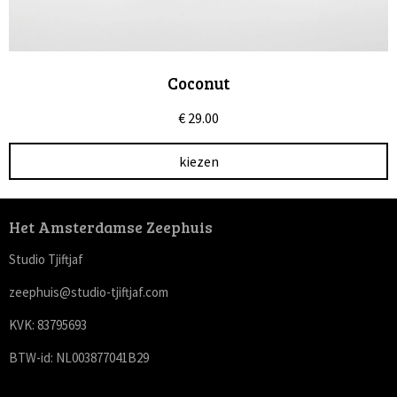
Coconut
€
29.00
kiezen
Het Amsterdamse Zeephuis
Studio Tjiftjaf
zeephuis@studio-tjiftjaf.com
KVK: 83795693
BTW-id: NL003877041B29