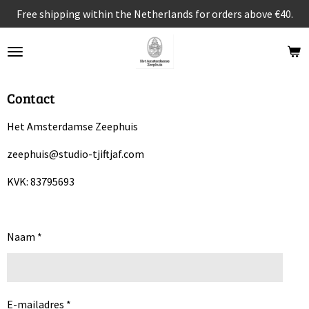
Free shipping within the Netherlands for orders above €40.
Ga
direct
naar
de
hoofdinhoud
Contact
Het Amsterdamse Zeephuis
zeephuis@studio-tjiftjaf.com
KVK: 83795693
Naam *
E-mailadres *